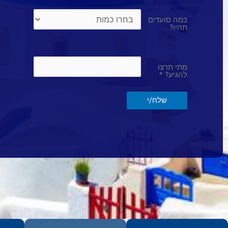
כמה סועדים
תהיו?
מתי תרצו
להגיע?
*
שלח/י